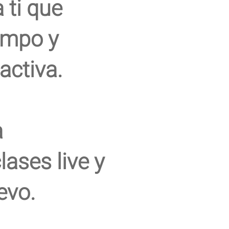
 ti que
empo y
activa.
a
lases live y
evo.